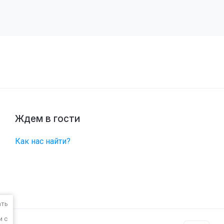
Ждем в гости
Как нас найти?
ать
и с